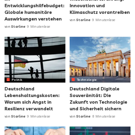
Entwicklungshilfebudget:
Innovation und
Globale humanitäre
Klimaschutz vorantreiben
Auswirkungen verstehen
von
Starline
9 Minutenlese
von
Starline
9 Minutenlese
Politik
Technologie
Deutschland
Deutschland Digitale
Lebenshaltungskosten:
Souveränität: Die
Warum sich Angst in
Zukunft von Technologie
Resilienz verwandelt
und Sicherheit sichern
von
Starline
9 Minutenlese
von
Starline
8 Minutenlese