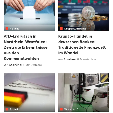
Politik
Kryptowährung
AfD-Erdrutsch in
Krypto-Handel in
Nordrhein-Westfalen:
deutschen Banken:
Zentrale Erkenntnisse
Traditionelle Finanzwelt
aus den
im Wandel
Kommunalwahlen
von
Starline
8 Minutenlese
von
Starline
8 Minutenlese
Politik
Wirtschaft