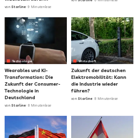
von
Starline
8 Minutenlese
von
Starline
9 Minutenlese
Technologie
Wirtschaft
Wearables und KI-
Zukunft der deutschen
Transformation: Die
Elektromobilität: Kann
Zukunft der Consumer-
die Industrie wieder
Technologie in
führen?
Deutschland
von
Starline
8 Minutenlese
von
Starline
8 Minutenlese