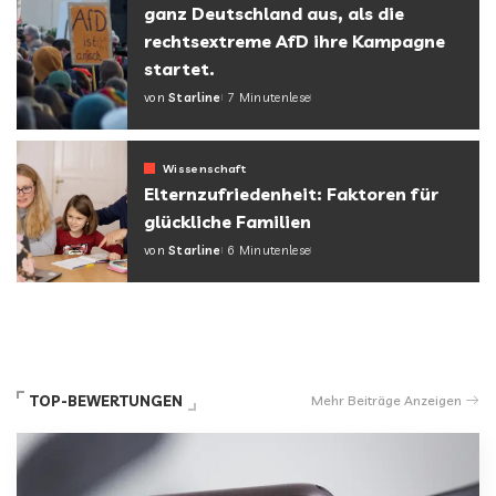
ganz Deutschland aus, als die
rechtsextreme AfD ihre Kampagne
startet.
von
Starline
7 Minutenlese
Wissenschaft
Elternzufriedenheit: Faktoren für
glückliche Familien
von
Starline
6 Minutenlese
TOP-BEWERTUNGEN
Mehr Beiträge Anzeigen