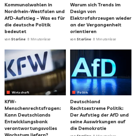
Kommunalwahlen in
Warum sich Trends im
Nordrhein-Westfalen und
Design von
AfD-Aufstieg – Was es für
Elektrofahrzeugen wieder
die deutsche Politik
an der Vergangenheit
bedeutet
orientieren
von
Starline
8 Minutenlese
von
Starline
8 Minutenlese
Wirtschaft
Politik
KfW-
Deutschland
Menschenrechtsfragen:
Rechtsextreme Politik:
Kann Deutschlands
Der Aufstieg der AfD und
Entwicklungsbank
seine Auswirkungen auf
verantwortungsvolles
die Demokratie
Wachstum liefern?