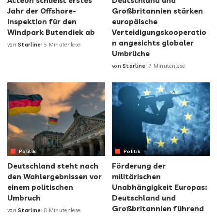
Acteon schließt erstes
Deutschland und
Jahr der Offshore-
Großbritannien stärken
Inspektion für den
europäische
Windpark Butendiek ab
Verteidigungskooperatio
n angesichts globaler
von
Starline
5 Minutenlese
Umbrüche
von
Starline
7 Minutenlese
Politik
Politik
Deutschland steht nach
Förderung der
den Wahlergebnissen vor
militärischen
einem politischen
Unabhängigkeit Europas:
Umbruch
Deutschland und
Großbritannien führend
von
Starline
8 Minutenlese