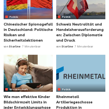
Politik
Politik
Chinesischer Spionagefall
Schweiz Neutralität und
in Deutschland: Politische
Handelsherausforderung
Risiken und
en: Zwischen Diplomatie
Sicherheitslektionen
und Druck
von
Starline
7 Minutenlese
von
Starline
7 Minutenlese
Wissenschaft
Politik
Wie man effektive Kinder
Rheinmetall
Bildschirmzeit Limits in
Artilleriegeschosse
jeder Entwicklungsphase
Produktion in