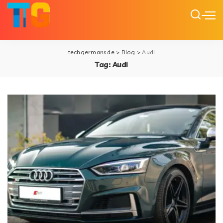
techgermans.de
>
Blog
>
Audi
Tag:
Audi