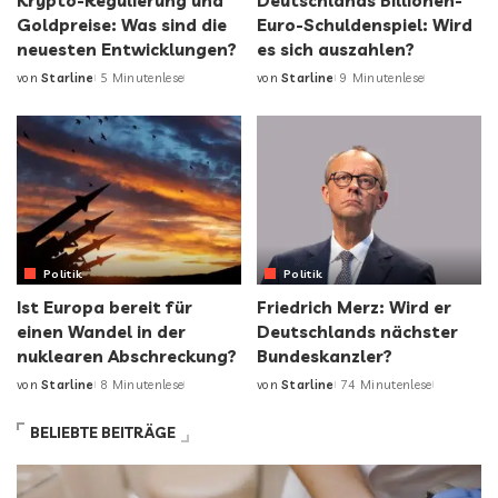
Krypto-Regulierung und
Deutschlands Billionen-
Goldpreise: Was sind die
Euro-Schuldenspiel: Wird
neuesten Entwicklungen?
es sich auszahlen?
von
Starline
5 Minutenlese
von
Starline
9 Minutenlese
Politik
Politik
Ist Europa bereit für
Friedrich Merz: Wird er
einen Wandel in der
Deutschlands nächster
nuklearen Abschreckung?
Bundeskanzler?
von
Starline
8 Minutenlese
von
Starline
74 Minutenlese
BELIEBTE BEITRÄGE