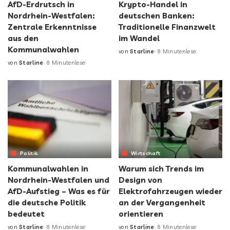
AfD-Erdrutsch in
Krypto-Handel in
Nordrhein-Westfalen:
deutschen Banken:
Zentrale Erkenntnisse
Traditionelle Finanzwelt
aus den
im Wandel
Kommunalwahlen
von
Starline
8 Minutenlese
von
Starline
8 Minutenlese
Politik
Wirtschaft
Kommunalwahlen in
Warum sich Trends im
Nordrhein-Westfalen und
Design von
AfD-Aufstieg – Was es für
Elektrofahrzeugen wieder
die deutsche Politik
an der Vergangenheit
bedeutet
orientieren
von
Starline
8 Minutenlese
von
Starline
8 Minutenlese