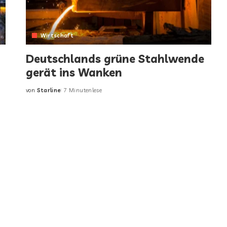
Wirtschaft
Deutschlands grüne Stahlwende
gerät ins Wanken
d
von
Starline
7 Minutenlese
Posted
by