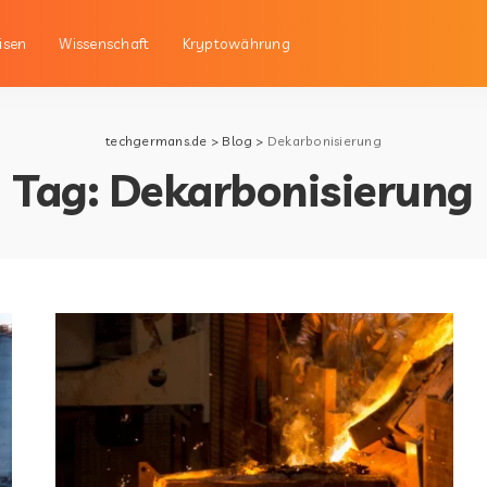
isen
Wissenschaft
Kryptowährung
techgermans.de
>
Blog
>
Dekarbonisierung
Tag:
Dekarbonisierung