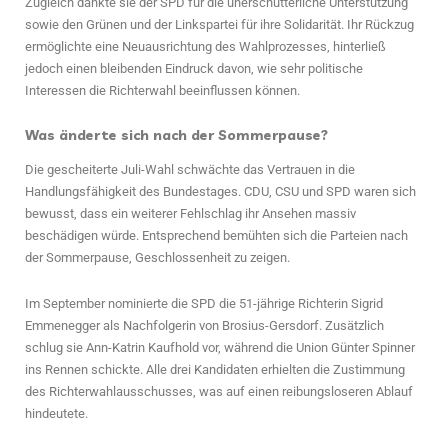
Zugleich dankte sie der SPD für die unerschütterliche Unterstützung
sowie den Grünen und der Linkspartei für ihre Solidarität. Ihr Rückzug
ermöglichte eine Neuausrichtung des Wahlprozesses, hinterließ
jedoch einen bleibenden Eindruck davon, wie sehr politische
Interessen die Richterwahl beeinflussen können.
Was änderte sich nach der Sommerpause?
Die gescheiterte Juli-Wahl schwächte das Vertrauen in die
Handlungsfähigkeit des Bundestages. CDU, CSU und SPD waren sich
bewusst, dass ein weiterer Fehlschlag ihr Ansehen massiv
beschädigen würde. Entsprechend bemühten sich die Parteien nach
der Sommerpause, Geschlossenheit zu zeigen.
Im September nominierte die SPD die 51-jährige Richterin Sigrid
Emmenegger als Nachfolgerin von Brosius-Gersdorf. Zusätzlich
schlug sie Ann-Katrin Kaufhold vor, während die Union Günter Spinner
ins Rennen schickte. Alle drei Kandidaten erhielten die Zustimmung
des Richterwahlausschusses, was auf einen reibungsloseren Ablauf
hindeutete.