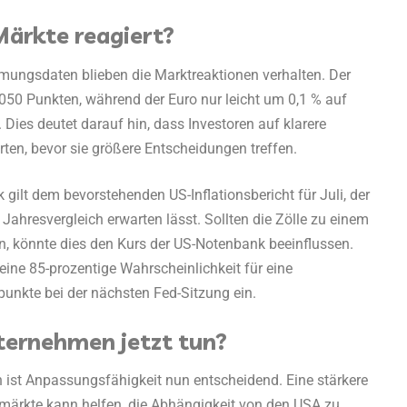
Märkte reagiert?
ungsdaten blieben die Marktreaktionen verhalten. Der
.050 Punkten, während der Euro nur leicht um 0,1 % auf
Dies deutet darauf hin, dass Investoren auf klarere
rten, bevor sie größere Entscheidungen treffen.
ilt dem bevorstehenden US-Inflationsbericht für Juli, der
Jahresvergleich erwarten lässt. Sollten die Zölle zu einem
en, könnte dies den Kurs der US-Notenbank beeinflussen.
 eine 85-prozentige Wahrscheinlichkeit für eine
nkte bei der nächsten Fed-Sitzung ein.
ternehmen jetzt tun?
ist Anpassungsfähigkeit nun entscheidend. Eine stärkere
rtmärkte kann helfen, die Abhängigkeit von den USA zu