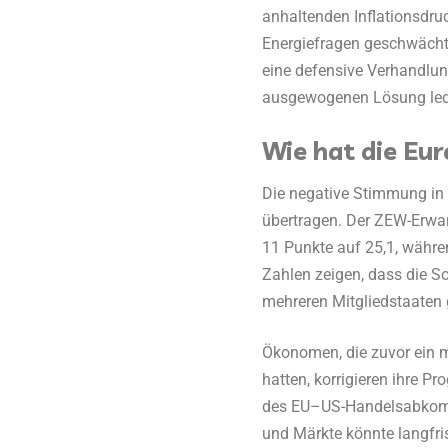
anhaltenden Inflationsdru
Energiefragen geschwächt. 
eine defensive Verhandlung
ausgewogenen Lösung ledig
Wie hat die Eur
Die negative Stimmung in
übertragen. Der ZEW-Erw
11 Punkte auf 25,1, währen
Zahlen zeigen, dass die So
mehreren Mitgliedstaaten g
Ökonomen, die zuvor ein m
hatten, korrigieren ihre P
des EU–US-Handelsabkomme
und Märkte könnte langfri