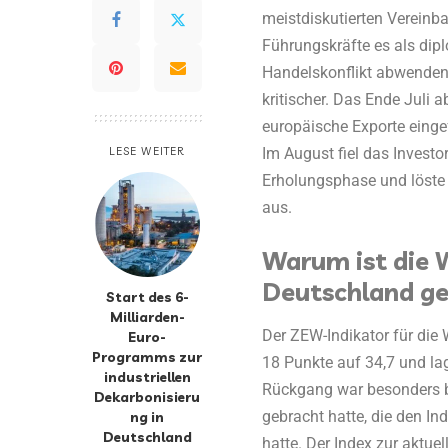
meistdiskutierten Vereinb
Führungskräfte es als dipl
Handelskonflikt abwenden
kritischer. Das Ende Jul
europäische Exporte eingef
LESE WEITER
Im August fiel das Investo
Erholungsphase und löste 
aus.
Warum ist die 
Deutschland ge
Start des 6-
Milliarden-
Der ZEW-Indikator für di
Euro-
Programms zur
18 Punkte auf 34,7 und la
industriellen
Rückgang war besonders be
Dekarbonisieru
gebracht hatte, die den I
ng in
Deutschland
hatte. Der Index zur aktue