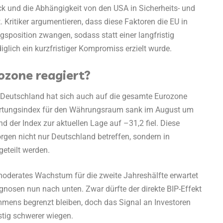
ck und die Abhängigkeit von den USA in Sicherheits- und
Kritiker argumentieren, dass diese Faktoren die EU in
sposition zwangen, sodass statt einer langfristig
lich ein kurzfristiger Kompromiss erzielt wurde.
ozone reagiert?
 Deutschland hat sich auch auf die gesamte Eurozone
artungsindex für den Währungsraum sank im August um
d der Index zur aktuellen Lage auf –31,2 fiel. Diese
rgen nicht nur Deutschland betreffen, sondern in
eteilt werden.
oderates Wachstum für die zweite Jahreshälfte erwartet
rognosen nun nach unten. Zwar dürfte der direkte BIP-Effekt
ns begrenzt bleiben, doch das Signal an Investoren
stig schwerer wiegen.