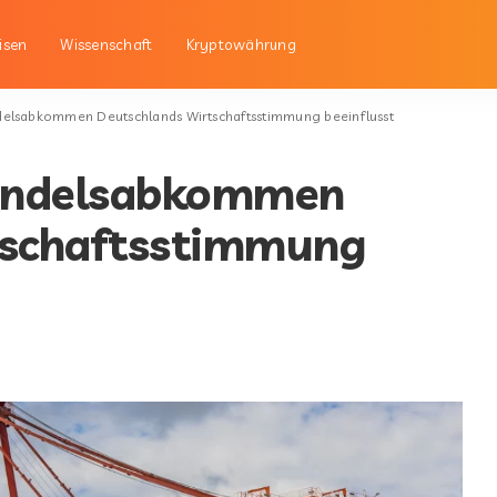
isen
Wissenschaft
Kryptowährung
elsabkommen Deutschlands Wirtschaftsstimmung beeinflusst
andelsabkommen
tschaftsstimmung