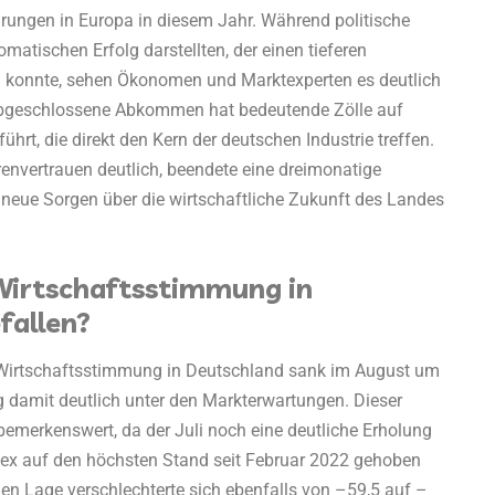
arungen in Europa in diesem Jahr. Während politische
omatischen Erfolg darstellten, der einen tieferen
 konnte, sehen Ökonomen und Marktexperten es deutlich
i abgeschlossene Abkommen hat bedeutende Zölle auf
ührt, die direkt den Kern der deutschen Industrie treffen.
renvertrauen deutlich, beendete eine dreimonatige
neue Sorgen über die wirtschaftliche Zukunft des Landes
Wirtschaftsstimmung in
fallen?
e Wirtschaftsstimmung in Deutschland sank im August um
g damit deutlich unter den Markterwartungen. Dieser
merkenswert, da der Juli noch eine deutliche Erholung
ndex auf den höchsten Stand seit Februar 2022 gehoben
llen Lage verschlechterte sich ebenfalls von –59,5 auf –