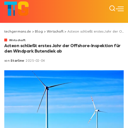
techgermans.de
>
Blog
>
Wirtschaft
>
Acteon schließt erstes Jahr der Offshore-Inspektion für den Windpark Butendiek ab
Wirtschaft
Acteon schließt erstes Jahr der Offshore-Inspektion für
den Windpark Butendiek ab
von
Starline
2025-02-04
Posted
by