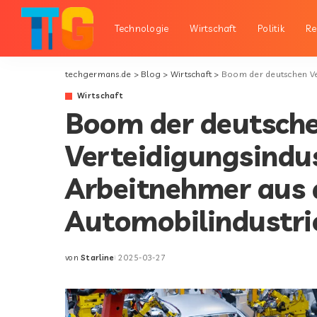
Technologie
Wirtschaft
Politik
Re
techgermans.de
>
Blog
>
Wirtschaft
>
Boom der deutschen Vertei
Wirtschaft
Boom der deutsch
Verteidigungsindus
Arbeitnehmer aus 
Automobilindustr
von
Starline
2025-03-27