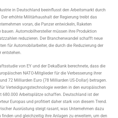
strie in Deutschland beeinflusst den Arbeitsmarkt durch
Der erhöhte Militärhaushalt der Regierung treibt das
ternehmen voran, die Panzer entwickeln, Raketen
e bauen. Automobilhersteller müssen ihre Produktion
atzzahlen reduzieren. Der Branchenwandel schafft neue
en für Automobilarbeiter, die durch die Reduzierung der
r entstehen.
ftsstudie von EY und der DekaBank berechnete, dass die
uropäischen NATO-Mitglieder für die Verbesserung ihrer
rund 72 Milliarden Euro (78 Milliarden US-Dollar) betragen.
für Verteidigungstechnologie werden in den europäischen
kt 680.000 Arbeitsplätze schaffen. Deutschland ist der
teur Europas und profitiert daher stark von diesem Trend.
rischer Ausrüstung steigt rasant, was Unternehmen dazu
u finden und gleichzeitig ihre Anlagen zu erweitern, um den