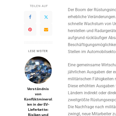
TEILEN AUF
Der Boom der Rüstungsindu
erhebliche Veränderungen. 
schnelle Wachstum von Un
herstellen und Radargerät
aufgrund rückläufiger Abs
Beschäftigungsmöglichkeit
LESE WEITER
Stellen im Automobilsekto
Eine gemeinsame Wirtscha
jährlichen Ausgaben der e
militärischen Fähigkeiten 
Diese erhöhten Ausgaben 
Verständnis
Ländern indirekt oder dire
von
Konfliktmineral
zweitgrößte Rüstungsexpor
ien in der EV-
Die Nachfrage nach militä
Lieferkette:
zwingt, neue Mitarbeiter z
Risiken und