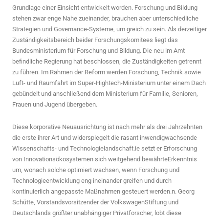
Grundlage einer Einsicht entwickelt worden. Forschung und Bildung
stehen zwar enge Nahe zueinander, brauchen aber unterschiedliche
Strategien und Governance-Systeme, um greich zu sein. Als derzeitiger
Zuständigkeitsbereich beider Forschungskomitees liegt das
Bundesministerium für Forschung und Bildung. Die neu im Amt
befindliche Regierung hat beschlossen, die Zuständigkeiten getrennt
zu führen. Im Rahmen der Reform werden Forschung, Technik sowie
Luft- und Raumfahrt im Super-Hightech-Ministerium unter einem Dach
gebündelt und anschließend dem Ministerium für Familie, Senioren,
Frauen und Jugend übergeben.
Diese korporative Neuausrichtung ist nach mehr als drei Jahrzehnten
die erste ihrer Art und widerspiegelt die rasant inwendigwach­sende
Wissen­schafts- und Technologielandschaft.ie setzt er Erforschung
von Innovationsökosystemen sich weitgehend bewährteErkenntnis
um, wonach solche optimiert wachsen, wenn Forschung und
Technologieentwicklung eng ineinander greifen und durch
kontinuierlich angepasste Maßnahmen gesteuert werden.n. Georg
Schütte, Vorstandsvorsitzender der VolkswagenStiftung und
Deutschlands größter unabhängiger Privatforscher, lobt diese