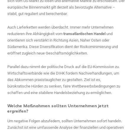
sich vom US-Markt zu lösen und alternative Märkte zu erschließen. Der
europäische Binnenmarkt gilt derzeit als bevorzugte Alternative –
stabil, gut reguliert und berechenbar.
Auch Lieferketten werden überdacht. Immer mehr Unternehmen
reduzieren ihre Abhängigkeit vom
transatlantischen Handel
und
orientieren sich verstärkt in Richtung Asien, Naher Osten oder
Südamerika. Diese Diversifikation dient der Risikominimierung und
eröffnet zugleich neue Geschäftsmöglichkeiten.
Parallel dazu nimmt der politische Druck auf die EU-Kommission zu.
Wirtschaftsverbände wie die DIHK fordern Nachverhandlungen, um
das Abkommen praxistauglicher zu gestalten. Ziel ist es,
bürokratische Hürden zu senken, faire Wettbewerbsbedingungen zu
schaffen und eine stabilere Handelsbeziehung zu ermöglichen.
Welche Maßnahmen sollten Unternehmen jetzt
ergreifen?
Um negative Folgen abzufedern, sollten Unternehmen sofort handeln.
Zunächst ist eine umfassende Analyse der finanziellen und operativen