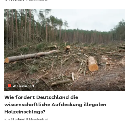
Posted
by
Wissenschaft
Wie fördert Deutschland die
wissenschaftliche Aufdeckung illegalen
Holzeinschlags?
von
Starline
8 Minutenlese
Posted
by