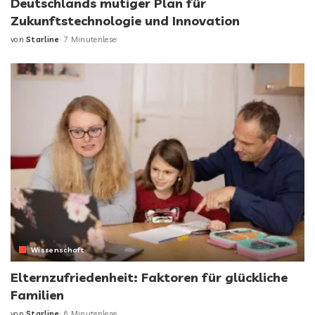
Deutschlands mutiger Plan für
Zukunftstechnologie und Innovation
von
Starline
7 Minutenlese
Posted
by
Wissenschaft
Elternzufriedenheit: Faktoren für glückliche
Familien
von
Starline
6 Minutenlese