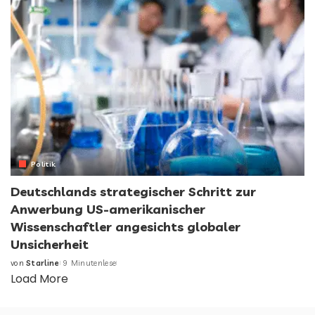
Politik
Deutschlands strategischer Schritt zur
Anwerbung US-amerikanischer
Wissenschaftler angesichts globaler
Unsicherheit
von
Starline
9 Minutenlese
Posted
Load More
by