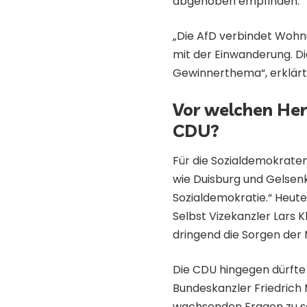
abgehoben empfinden.
„Die AfD verbindet Wohn
mit der Einwanderung. Die
Gewinnerthema“, erklärt
Vor welchen He
CDU?
Für die Sozialdemokraten
wie Duisburg und Gelsenk
Sozialdemokratie.“ Heute
Selbst Vizekanzler Lars K
dringend die Sorgen de
Die CDU hingegen dürfte 
Bundeskanzler Friedrich 
wachsenden Fragen zu se