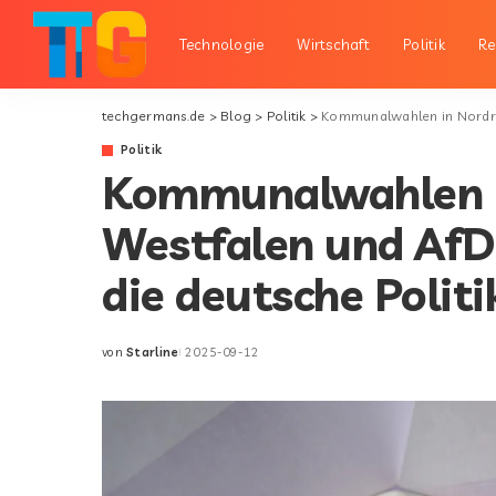
Technologie
Wirtschaft
Politik
Re
techgermans.de
>
Blog
>
Politik
>
Kommunalwahlen in Nordrhein
Politik
Kommunalwahlen i
Westfalen und AfD-
die deutsche Polit
von
Starline
2025-09-12
Posted
by