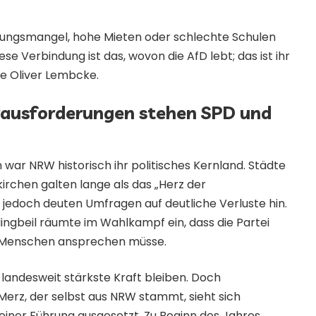
ungsmangel, hohe Mieten oder schlechte Schulen
se Verbindung ist das, wovon die AfD lebt; das ist ihr
e Oliver Lembcke.
rausforderungen stehen SPD und
 war NRW historisch ihr politisches Kernland. Städte
irchen galten lange als das „Herz der
 jedoch deuten Umfragen auf deutliche Verluste hin.
lingbeil räumte im Wahlkampf ein, dass die Partei
r Menschen ansprechen müsse.
landesweit stärkste Kraft bleiben. Doch
Merz, der selbst aus NRW stammt, sieht sich
iner Führung ausgesetzt. Zu Beginn des Jahres