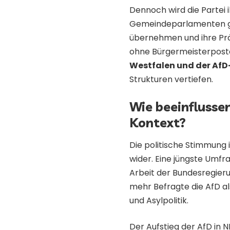
Dennoch wird die Partei i
Gemeindeparlamenten gew
übernehmen und ihre Prä
ohne Bürgermeisterpost
Westfalen und der AfD
Strukturen vertiefen.
Wie beeinflusse
Kontext?
Die politische Stimmung 
wider. Eine jüngste Umfr
Arbeit der Bundesregier
mehr Befragte die AfD al
und Asylpolitik.
Der Aufstieg der AfD in N