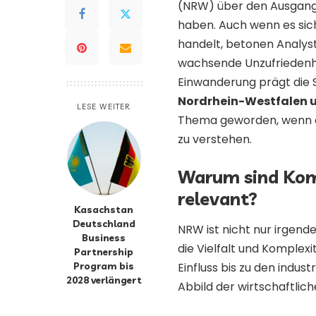
(NRW) über den Ausgang 
haben. Auch wenn es si
handelt, betonen Analyst
wachsende Unzufriedenhei
Einwanderung prägt die 
Nordrhein-Westfalen u
LESE WEITER
Thema geworden, wenn es
zu verstehen.
Warum sind Kom
relevant?
Kasachstan
Deutschland
NRW ist nicht nur irgende
Business
die Vielfalt und Komplex
Partnership
Einfluss bis zu den indus
Program bis
2028 verlängert
Abbild der wirtschaftlic